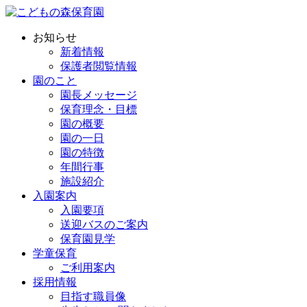
お知らせ
新着情報
保護者閲覧情報
園のこと
園長メッセージ
保育理念・目標
園の概要
園の一日
園の特徴
年間行事
施設紹介
入園案内
入園要項
送迎バスのご案内
保育園見学
学童保育
ご利用案内
採用情報
目指す職員像