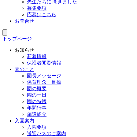
先生たちに 聞きました
募集要項
応募はこちら
お問合せ
トップページ
お知らせ
新着情報
保護者閲覧情報
園のこと
園長メッセージ
保育理念・目標
園の概要
園の一日
園の特徴
年間行事
施設紹介
入園案内
入園要項
送迎バスのご案内