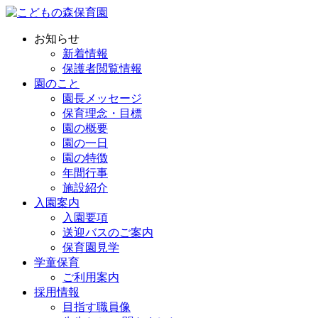
お知らせ
新着情報
保護者閲覧情報
園のこと
園長メッセージ
保育理念・目標
園の概要
園の一日
園の特徴
年間行事
施設紹介
入園案内
入園要項
送迎バスのご案内
保育園見学
学童保育
ご利用案内
採用情報
目指す職員像