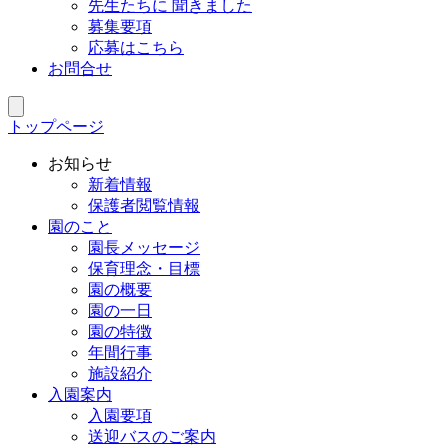
先生たちに 聞きました
募集要項
応募はこちら
お問合せ
トップページ
お知らせ
新着情報
保護者閲覧情報
園のこと
園長メッセージ
保育理念・目標
園の概要
園の一日
園の特徴
年間行事
施設紹介
入園案内
入園要項
送迎バスのご案内