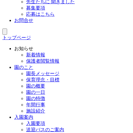
先生たちに 聞きました
募集要項
応募はこちら
お問合せ
トップページ
お知らせ
新着情報
保護者閲覧情報
園のこと
園長メッセージ
保育理念・目標
園の概要
園の一日
園の特徴
年間行事
施設紹介
入園案内
入園要項
送迎バスのご案内