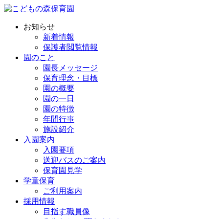
お知らせ
新着情報
保護者閲覧情報
園のこと
園長メッセージ
保育理念・目標
園の概要
園の一日
園の特徴
年間行事
施設紹介
入園案内
入園要項
送迎バスのご案内
保育園見学
学童保育
ご利用案内
採用情報
目指す職員像