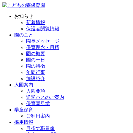
お知らせ
新着情報
保護者閲覧情報
園のこと
園長メッセージ
保育理念・目標
園の概要
園の一日
園の特徴
年間行事
施設紹介
入園案内
入園要項
送迎バスのご案内
保育園見学
学童保育
ご利用案内
採用情報
目指す職員像