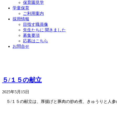
保育園見学
学童保育
ご利用案内
採用情報
目指す職員像
先生たちに 聞きました
募集要項
応募はこちら
お問合せ
５/１５の献立
2025年5月15日
５/１５の献立は、厚揚げと豚肉の炒め煮、きゅうりと人参