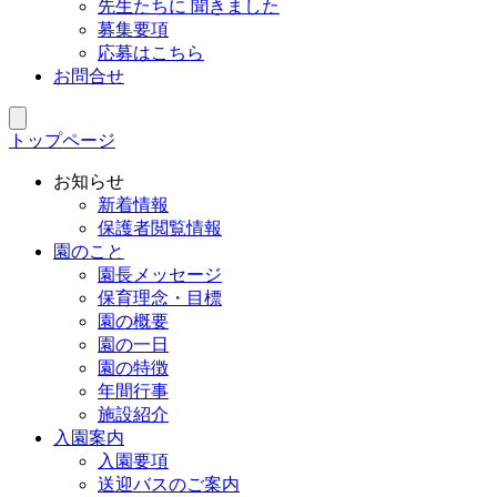
先生たちに 聞きました
募集要項
応募はこちら
お問合せ
トップページ
お知らせ
新着情報
保護者閲覧情報
園のこと
園長メッセージ
保育理念・目標
園の概要
園の一日
園の特徴
年間行事
施設紹介
入園案内
入園要項
送迎バスのご案内