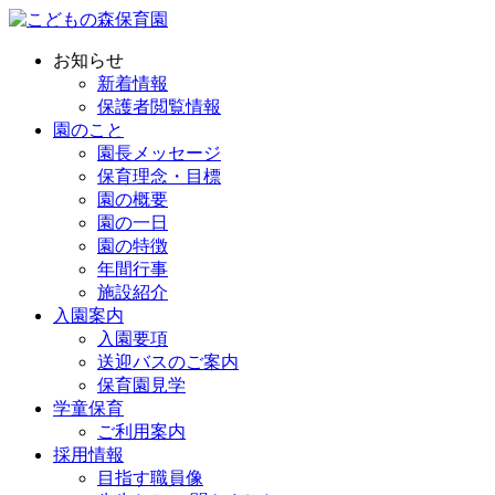
お知らせ
新着情報
保護者閲覧情報
園のこと
園長メッセージ
保育理念・目標
園の概要
園の一日
園の特徴
年間行事
施設紹介
入園案内
入園要項
送迎バスのご案内
保育園見学
学童保育
ご利用案内
採用情報
目指す職員像