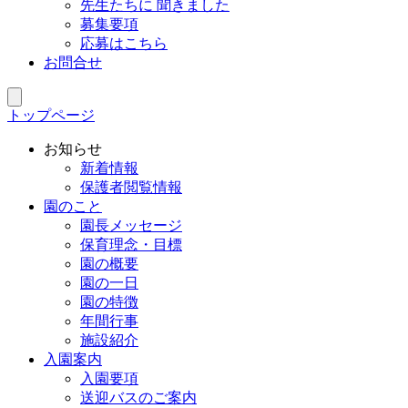
先生たちに 聞きました
募集要項
応募はこちら
お問合せ
トップページ
お知らせ
新着情報
保護者閲覧情報
園のこと
園長メッセージ
保育理念・目標
園の概要
園の一日
園の特徴
年間行事
施設紹介
入園案内
入園要項
送迎バスのご案内