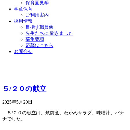
保育園見学
学童保育
ご利用案内
採用情報
目指す職員像
先生たちに 聞きました
募集要項
応募はこちら
お問合せ
５/２０の献立
2025年5月20日
５/２０の献立は、筑前煮、わかめサラダ、味噌汁、バナ
ナでした。