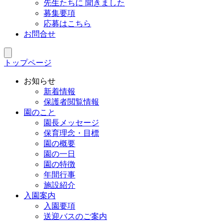
先生たちに 聞きました
募集要項
応募はこちら
お問合せ
トップページ
お知らせ
新着情報
保護者閲覧情報
園のこと
園長メッセージ
保育理念・目標
園の概要
園の一日
園の特徴
年間行事
施設紹介
入園案内
入園要項
送迎バスのご案内