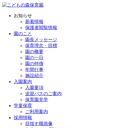
お知らせ
新着情報
保護者閲覧情報
園のこと
園長メッセージ
保育理念・目標
園の概要
園の一日
園の特徴
年間行事
施設紹介
入園案内
入園要項
送迎バスのご案内
保育園見学
学童保育
ご利用案内
採用情報
目指す職員像