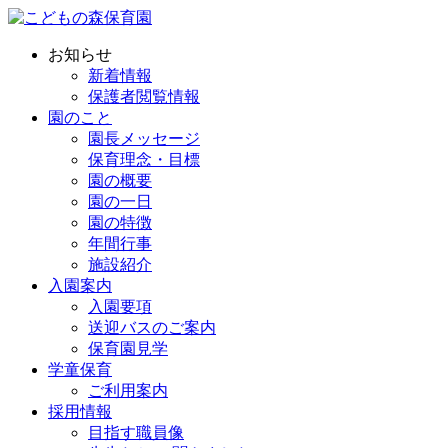
お知らせ
新着情報
保護者閲覧情報
園のこと
園長メッセージ
保育理念・目標
園の概要
園の一日
園の特徴
年間行事
施設紹介
入園案内
入園要項
送迎バスのご案内
保育園見学
学童保育
ご利用案内
採用情報
目指す職員像