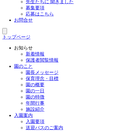
先生たちに 聞きました
募集要項
応募はこちら
お問合せ
トップページ
お知らせ
新着情報
保護者閲覧情報
園のこと
園長メッセージ
保育理念・目標
園の概要
園の一日
園の特徴
年間行事
施設紹介
入園案内
入園要項
送迎バスのご案内