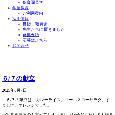
保育園見学
学童保育
ご利用案内
採用情報
目指す職員像
先生たちに 聞きました
募集要項
応募はこちら
お問合せ
６/７の献立
2025年6月7日
６/７の献立は、カレーライス、コールスローサラダ、す
まし汁、オレンジでした。
☆写真を撮るのを忘れてしまいました💦子どもたちの大好き