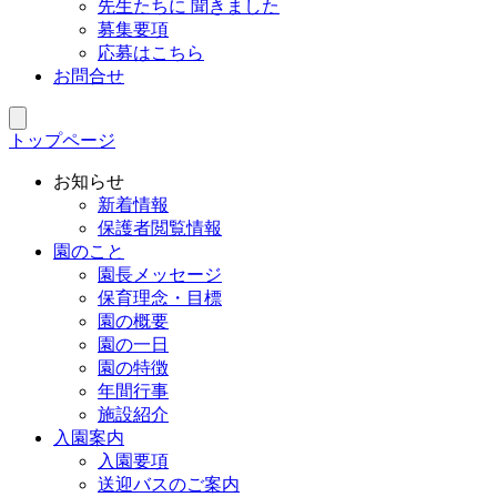
先生たちに 聞きました
募集要項
応募はこちら
お問合せ
トップページ
お知らせ
新着情報
保護者閲覧情報
園のこと
園長メッセージ
保育理念・目標
園の概要
園の一日
園の特徴
年間行事
施設紹介
入園案内
入園要項
送迎バスのご案内