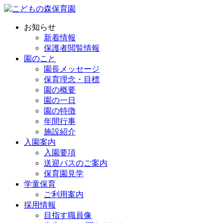
お知らせ
新着情報
保護者閲覧情報
園のこと
園長メッセージ
保育理念・目標
園の概要
園の一日
園の特徴
年間行事
施設紹介
入園案内
入園要項
送迎バスのご案内
保育園見学
学童保育
ご利用案内
採用情報
目指す職員像