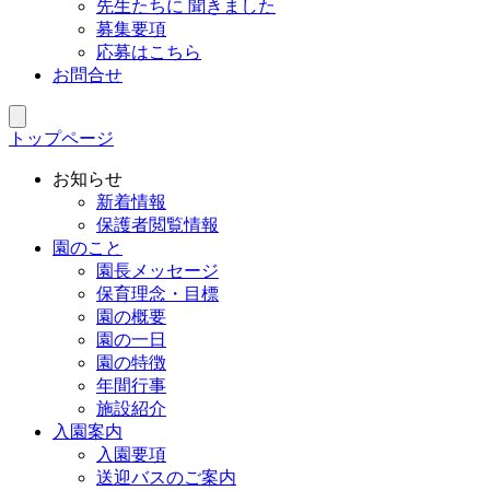
先生たちに 聞きました
募集要項
応募はこちら
お問合せ
トップページ
お知らせ
新着情報
保護者閲覧情報
園のこと
園長メッセージ
保育理念・目標
園の概要
園の一日
園の特徴
年間行事
施設紹介
入園案内
入園要項
送迎バスのご案内