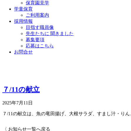
保育園見学
学童保育
ご利用案内
採用情報
目指す職員像
先生たちに 聞きました
募集要項
応募はこちら
お問合せ
７/11の献立
2025年7月11日
７/11の献立は、魚の竜田揚げ、大根サラダ、すまし汁・り
〈 お知らせ一覧へ戻る