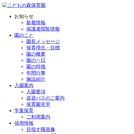
お知らせ
新着情報
保護者閲覧情報
園のこと
園長メッセージ
保育理念・目標
園の概要
園の一日
園の特徴
年間行事
施設紹介
入園案内
入園要項
送迎バスのご案内
保育園見学
学童保育
ご利用案内
採用情報
目指す職員像