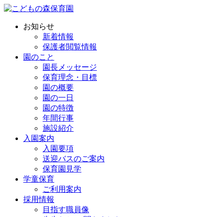
お知らせ
新着情報
保護者閲覧情報
園のこと
園長メッセージ
保育理念・目標
園の概要
園の一日
園の特徴
年間行事
施設紹介
入園案内
入園要項
送迎バスのご案内
保育園見学
学童保育
ご利用案内
採用情報
目指す職員像