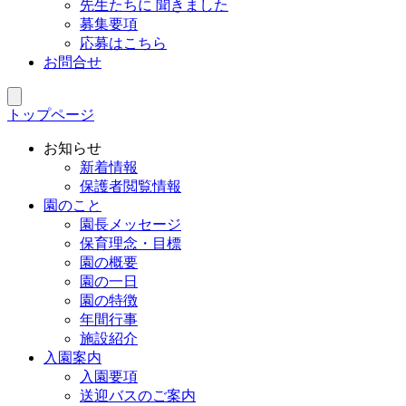
先生たちに 聞きました
募集要項
応募はこちら
お問合せ
トップページ
お知らせ
新着情報
保護者閲覧情報
園のこと
園長メッセージ
保育理念・目標
園の概要
園の一日
園の特徴
年間行事
施設紹介
入園案内
入園要項
送迎バスのご案内