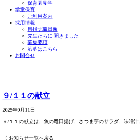
保育園見学
学童保育
ご利用案内
採用情報
目指す職員像
先生たちに 聞きました
募集要項
応募はこちら
お問合せ
９/１１の献立
2025年9月11日
９/１１の献立は、魚の竜田揚げ、さつま芋のサラダ、味噌汁
〈 お知らせ一覧へ戻る