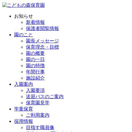
お知らせ
新着情報
保護者閲覧情報
園のこと
園長メッセージ
保育理念・目標
園の概要
園の一日
園の特徴
年間行事
施設紹介
入園案内
入園要項
送迎バスのご案内
保育園見学
学童保育
ご利用案内
採用情報
目指す職員像