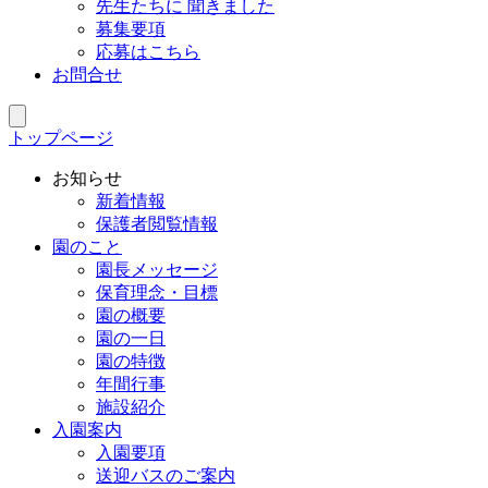
先生たちに 聞きました
募集要項
応募はこちら
お問合せ
トップページ
お知らせ
新着情報
保護者閲覧情報
園のこと
園長メッセージ
保育理念・目標
園の概要
園の一日
園の特徴
年間行事
施設紹介
入園案内
入園要項
送迎バスのご案内