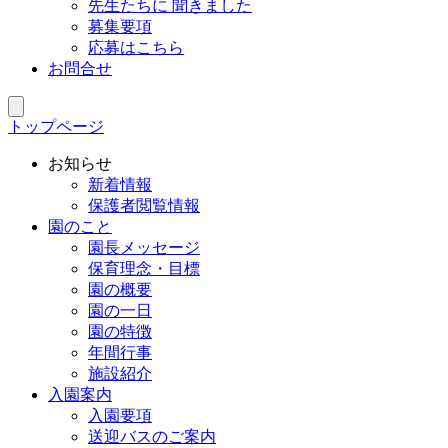
先生たちに 聞きました
募集要項
応募はこちら
お問合せ
トップページ
お知らせ
新着情報
保護者閲覧情報
園のこと
園長メッセージ
保育理念・目標
園の概要
園の一日
園の特徴
年間行事
施設紹介
入園案内
入園要項
送迎バスのご案内