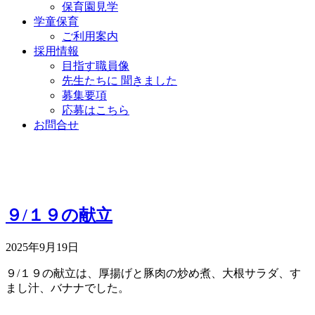
保育園見学
学童保育
ご利用案内
採用情報
目指す職員像
先生たちに 聞きました
募集要項
応募はこちら
お問合せ
９/１９の献立
2025年9月19日
９/１９の献立は、厚揚げと豚肉の炒め煮、大根サラダ、す
まし汁、バナナでした。