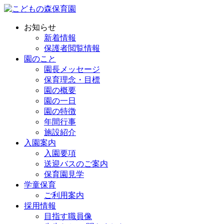
お知らせ
新着情報
保護者閲覧情報
園のこと
園長メッセージ
保育理念・目標
園の概要
園の一日
園の特徴
年間行事
施設紹介
入園案内
入園要項
送迎バスのご案内
保育園見学
学童保育
ご利用案内
採用情報
目指す職員像