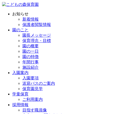
お知らせ
新着情報
保護者閲覧情報
園のこと
園長メッセージ
保育理念・目標
園の概要
園の一日
園の特徴
年間行事
施設紹介
入園案内
入園要項
送迎バスのご案内
保育園見学
学童保育
ご利用案内
採用情報
目指す職員像