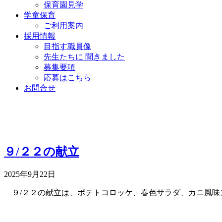
保育園見学
学童保育
ご利用案内
採用情報
目指す職員像
先生たちに 聞きました
募集要項
応募はこちら
お問合せ
９/２２の献立
2025年9月22日
９/２２の献立は、ポテトコロッケ、春色サラダ、カニ風味