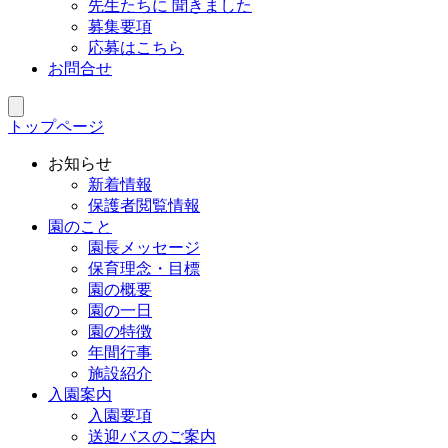
先生たちに 聞きました
募集要項
応募はこちら
お問合せ
トップページ
お知らせ
新着情報
保護者閲覧情報
園のこと
園長メッセージ
保育理念・目標
園の概要
園の一日
園の特徴
年間行事
施設紹介
入園案内
入園要項
送迎バスのご案内