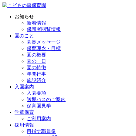
お知らせ
新着情報
保護者閲覧情報
園のこと
園長メッセージ
保育理念・目標
園の概要
園の一日
園の特徴
年間行事
施設紹介
入園案内
入園要項
送迎バスのご案内
保育園見学
学童保育
ご利用案内
採用情報
目指す職員像