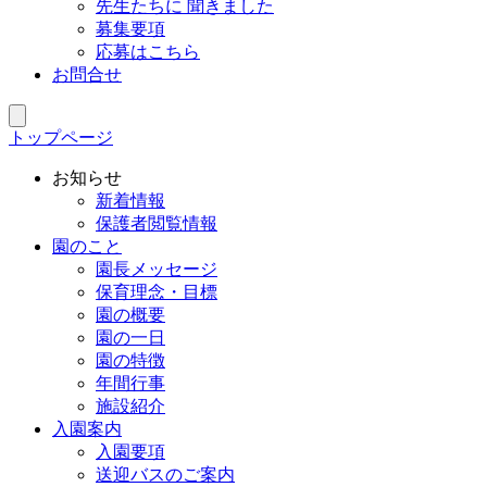
先生たちに 聞きました
募集要項
応募はこちら
お問合せ
トップページ
お知らせ
新着情報
保護者閲覧情報
園のこと
園長メッセージ
保育理念・目標
園の概要
園の一日
園の特徴
年間行事
施設紹介
入園案内
入園要項
送迎バスのご案内