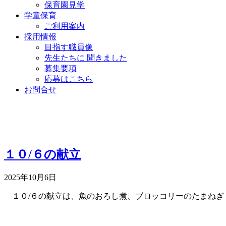
保育園見学
学童保育
ご利用案内
採用情報
目指す職員像
先生たちに 聞きました
募集要項
応募はこちら
お問合せ
１０/６の献立
2025年10月6日
１０/６の献立は、魚のおろし煮、ブロッコリーのたまねぎ