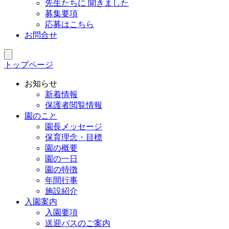
先生たちに 聞きました
募集要項
応募はこちら
お問合せ
トップページ
お知らせ
新着情報
保護者閲覧情報
園のこと
園長メッセージ
保育理念・目標
園の概要
園の一日
園の特徴
年間行事
施設紹介
入園案内
入園要項
送迎バスのご案内