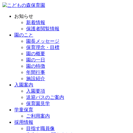
お知らせ
新着情報
保護者閲覧情報
園のこと
園長メッセージ
保育理念・目標
園の概要
園の一日
園の特徴
年間行事
施設紹介
入園案内
入園要項
送迎バスのご案内
保育園見学
学童保育
ご利用案内
採用情報
目指す職員像