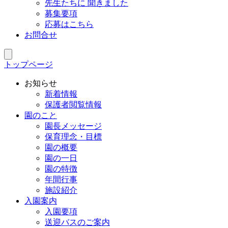
先生たちに 聞きました
募集要項
応募はこちら
お問合せ
トップページ
お知らせ
新着情報
保護者閲覧情報
園のこと
園長メッセージ
保育理念・目標
園の概要
園の一日
園の特徴
年間行事
施設紹介
入園案内
入園要項
送迎バスのご案内