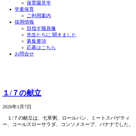
保育園見学
学童保育
ご利用案内
採用情報
目指す職員像
先生たちに 聞きました
募集要項
応募はこちら
お問合せ
１/７の献立
2026年1月7日
１/７の献立は、七草粥、ロールパン、ミートスパゲティ
ー、コールスローサラダ、コンソメスープ、バナナでした。