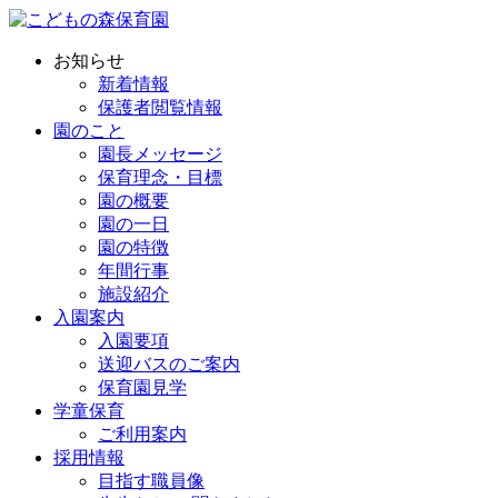
お知らせ
新着情報
保護者閲覧情報
園のこと
園長メッセージ
保育理念・目標
園の概要
園の一日
園の特徴
年間行事
施設紹介
入園案内
入園要項
送迎バスのご案内
保育園見学
学童保育
ご利用案内
採用情報
目指す職員像