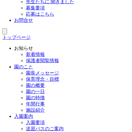
先生たちに 聞きました
募集要項
応募はこちら
お問合せ
トップページ
お知らせ
新着情報
保護者閲覧情報
園のこと
園長メッセージ
保育理念・目標
園の概要
園の一日
園の特徴
年間行事
施設紹介
入園案内
入園要項
送迎バスのご案内