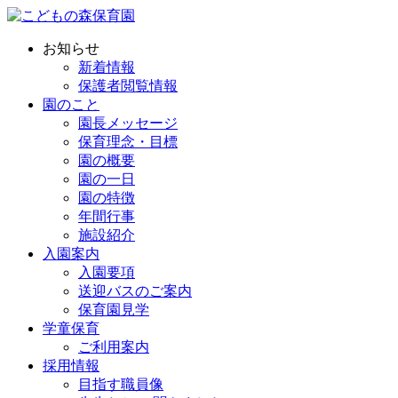
お知らせ
新着情報
保護者閲覧情報
園のこと
園長メッセージ
保育理念・目標
園の概要
園の一日
園の特徴
年間行事
施設紹介
入園案内
入園要項
送迎バスのご案内
保育園見学
学童保育
ご利用案内
採用情報
目指す職員像