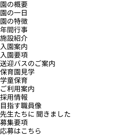
園の概要
園の一日
園の特徴
年間行事
施設紹介
入園案内
入園要項
送迎バスのご案内
保育園見学
学童保育
ご利用案内
採用情報
目指す職員像
先生たちに 聞きました
募集要項
応募はこちら