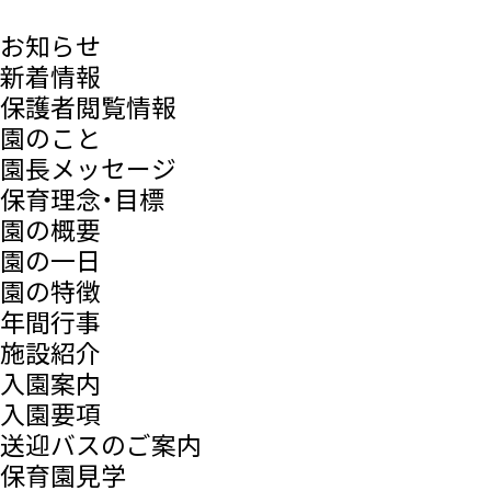
お知らせ
新着情報
保護者閲覧情報
園のこと
園長メッセージ
保育理念・目標
園の概要
園の一日
園の特徴
年間行事
施設紹介
入園案内
入園要項
送迎バスのご案内
保育園見学