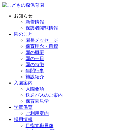
お知らせ
新着情報
保護者閲覧情報
園のこと
園長メッセージ
保育理念・目標
園の概要
園の一日
園の特徴
年間行事
施設紹介
入園案内
入園要項
送迎バスのご案内
保育園見学
学童保育
ご利用案内
採用情報
目指す職員像