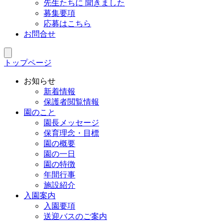
先生たちに 聞きました
募集要項
応募はこちら
お問合せ
トップページ
お知らせ
新着情報
保護者閲覧情報
園のこと
園長メッセージ
保育理念・目標
園の概要
園の一日
園の特徴
年間行事
施設紹介
入園案内
入園要項
送迎バスのご案内