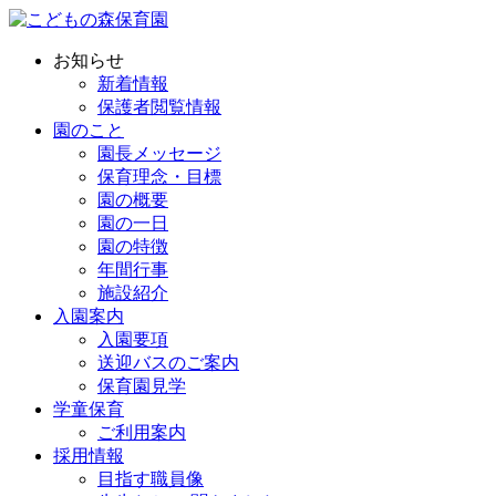
お知らせ
新着情報
保護者閲覧情報
園のこと
園長メッセージ
保育理念・目標
園の概要
園の一日
園の特徴
年間行事
施設紹介
入園案内
入園要項
送迎バスのご案内
保育園見学
学童保育
ご利用案内
採用情報
目指す職員像