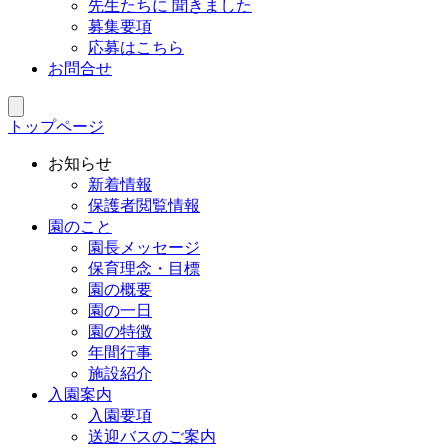
先生たちに 聞きました
募集要項
応募はこちら
お問合せ
トップページ
お知らせ
新着情報
保護者閲覧情報
園のこと
園長メッセージ
保育理念・目標
園の概要
園の一日
園の特徴
年間行事
施設紹介
入園案内
入園要項
送迎バスのご案内