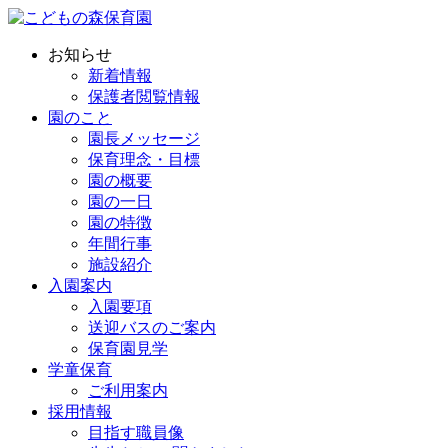
お知らせ
新着情報
保護者閲覧情報
園のこと
園長メッセージ
保育理念・目標
園の概要
園の一日
園の特徴
年間行事
施設紹介
入園案内
入園要項
送迎バスのご案内
保育園見学
学童保育
ご利用案内
採用情報
目指す職員像