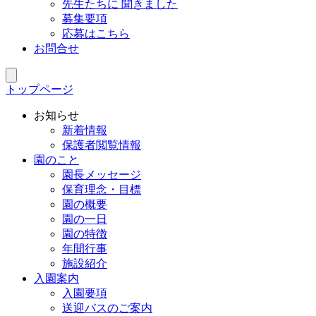
先生たちに 聞きました
募集要項
応募はこちら
お問合せ
トップページ
お知らせ
新着情報
保護者閲覧情報
園のこと
園長メッセージ
保育理念・目標
園の概要
園の一日
園の特徴
年間行事
施設紹介
入園案内
入園要項
送迎バスのご案内