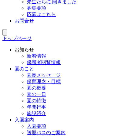
先生たちに 聞きました
募集要項
応募はこちら
お問合せ
トップページ
お知らせ
新着情報
保護者閲覧情報
園のこと
園長メッセージ
保育理念・目標
園の概要
園の一日
園の特徴
年間行事
施設紹介
入園案内
入園要項
送迎バスのご案内