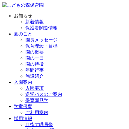
お知らせ
新着情報
保護者閲覧情報
園のこと
園長メッセージ
保育理念・目標
園の概要
園の一日
園の特徴
年間行事
施設紹介
入園案内
入園要項
送迎バスのご案内
保育園見学
学童保育
ご利用案内
採用情報
目指す職員像